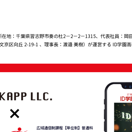
地：千葉県習志野市奏の杜2－2－2－1315、代表社員：岡田
区向丘 2-19-1 、理事長：渡邉 美樹）が運営する ID学